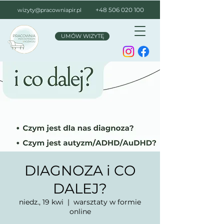
+48 506 020 100
wizyty@pracowniapir.pl
UMÓW WIZYTĘ
DIAGNOZA i CO
DALEJ?
niedz., 19 kwi
  |  
warsztaty w formie
online