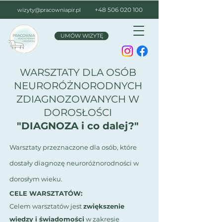
+48 506 020 100
wizyty@pracowniapir.pl
UMÓW WIZYTĘ
WARSZTATY DLA OSÓB
NEURORÓŻNORODNYCH
ZDIAGNOZOWANYCH W
DOROSŁOŚCI
"DIAGNOZA i co dalej?"
Warsztaty przeznaczone dla osób, które
dostały diagnozę neuroróżnorodności w
dorosłym wieku.
CELE WARSZTATÓW:
Celem warsztatów jest
zwiększenie
wiedzy i świadomości
w zakresie