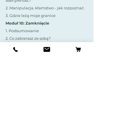
asertywność?
2. Manipulacja, kłamstwo - jak rozpoznać.
3. Gdzie leżą moje granice
Moduł 10: Zamknięcie
1. Podsumowanie
2. Co zabierasz ze sobą?
3. Co chciałbyś nam zostawić?
CZAS I MIEJSCE WARSZTATÓW
Start:
29.03.2026
Warsztaty odbywać się będą w niedziele, w
godzinach 11:00 - 13:00 w formie
ONLINE
.
Warsztaty składają się z 10 modułów po 2
godziny z uwzględnioną 10-15 minutową
przerwą po około godzinie.
Koszt:
200zł (za spotkanie 2h)